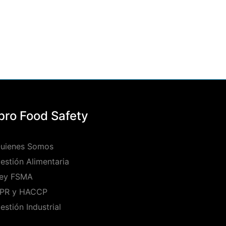
Ibro Food Safety
uienes Somos
estión Alimentaria
ey FSMA
PR y HACCP
estión Industrial