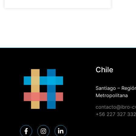
Chile
Santiago – Regió
Metropolitana
contacto@ibro-
+56 227 327 33