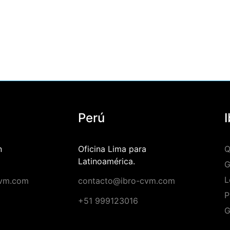
Perú
n
Oficina Lima para
Q
Latinoamérica.
G
L
cvm.com
contacto@ibro-cvm.com
2
P
+51 999123016
G