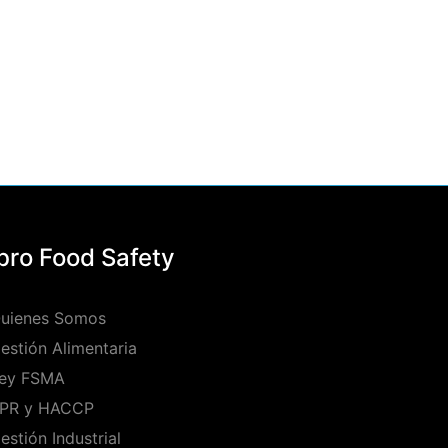
Ibro Food Safety
uienes Somos
estión Alimentaria
ey FSMA
PR y HACCP
estión Industrial