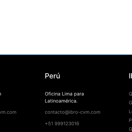
Perú
n
Oficina Lima para
Q
Latinoamérica.
G
L
cvm.com
contacto@ibro-cvm.com
2
P
+51 999123016
G