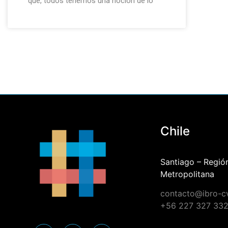
que, todos tenemos una noción de lo
Chile
Santiago – Regió
Metropolitana
contacto@ibro-
+56 227 327 33